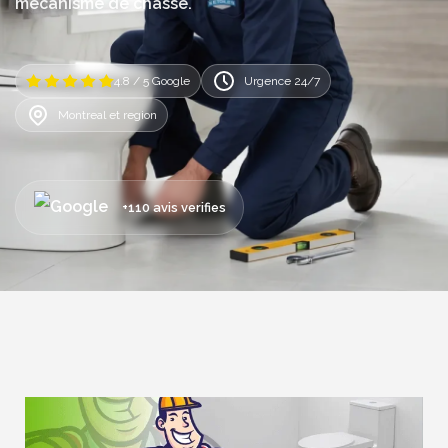
mécanisme de chasse.
4.8 / 5 Google
Urgence 24/7
Montreal et region
+110 avis verifies