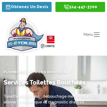
Obtenez Un Devis
514-447-3700
Menu
PLOMBERIE 5 ETOILES MONTREAL
Services Toilettes Boucheés
Toilettes bouchées : débouchage mécanique sans
abîmer la céramique et diagnostic drain vs.