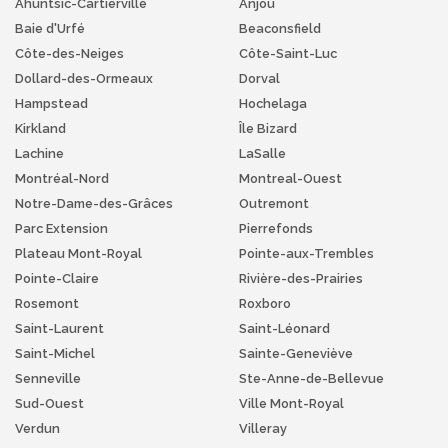
Ahuntsic-Cartierville
Anjou
Baie d'Urfé
Beaconsfield
Côte-des-Neiges
Côte-Saint-Luc
Dollard-des-Ormeaux
Dorval
Hampstead
Hochelaga
Kirkland
Île Bizard
Lachine
LaSalle
Montréal-Nord
Montreal-Ouest
Notre-Dame-des-Grâces
Outremont
Parc Extension
Pierrefonds
Plateau Mont-Royal
Pointe-aux-Trembles
Pointe-Claire
Rivière-des-Prairies
Rosemont
Roxboro
Saint-Laurent
Saint-Léonard
Saint-Michel
Sainte-Geneviève
Senneville
Ste-Anne-de-Bellevue
Sud-Ouest
Ville Mont-Royal
Verdun
Villeray