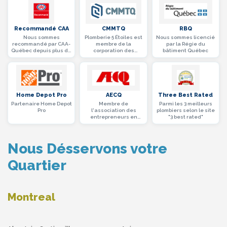
Recommandé CAA
CMMTQ
RBQ
Nous sommes
Plomberie 5 Étoiles est
Nous sommes licencié
recommandé par CAA-
membre de la
par la Régie du
Québec depuis plus de
corporation des
bâtiment Québec
10 ans
maîtres mécaniciens
en tuyauterie du
Québec
Home Depot Pro
AECQ
Three Best Rated
Partenaire Home Depot
Membre de
Parmi les 3 meilleurs
Pro
l'association des
plombiers selon le site
entrepreneurs en
"3 best rated"
construction du
Québec (AECQ)
Nous Désservons votre
Quartier
Montreal