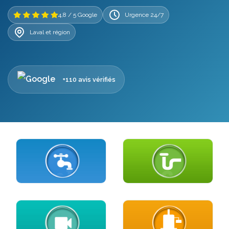
4,8 / 5 Google
Urgence 24/7
Laval et région
+110 avis vérifiés