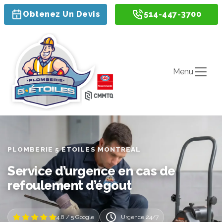
Obtenez Un Devis
514-447-3700
Menu
PLOMBERIE 5 ETOILES MONTREAL
Service d’urgence en cas de
refoulement d’égout
4.8 / 5 Google
Urgence 24/7