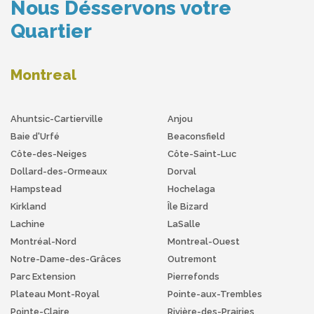
Nous Désservons votre
Quartier
Montreal
Ahuntsic-Cartierville
Anjou
Baie d'Urfé
Beaconsfield
Côte-des-Neiges
Côte-Saint-Luc
Dollard-des-Ormeaux
Dorval
Hampstead
Hochelaga
Kirkland
Île Bizard
Lachine
LaSalle
Montréal-Nord
Montreal-Ouest
Notre-Dame-des-Grâces
Outremont
Parc Extension
Pierrefonds
Plateau Mont-Royal
Pointe-aux-Trembles
Pointe-Claire
Rivière-des-Prairies