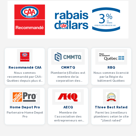
Recommandé CAA
CMMTQ
RBQ
Nous sommes
Plomberie 5 Étoiles est
Nous sommes licencié
recommandé par CAA-
membre de la
par la Régie du
Québec depuis plus de
corporation des
bâtiment Québec
10 ans
maîtres mécaniciens
en tuyauterie du
Québec
Home Depot Pro
AECQ
Three Best Rated
Partenaire Home Depot
Membre de
Parmi les 3 meilleurs
Pro
l'association des
plombiers selon le site
entrepreneurs en
"3 best rated"
construction du
Québec (AECQ)