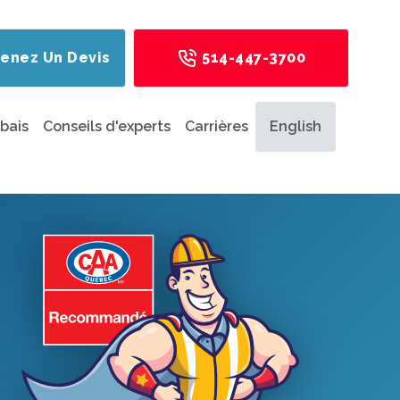
enez Un Devis
514-447-3700
bais
Conseils d'experts
Carrières
English