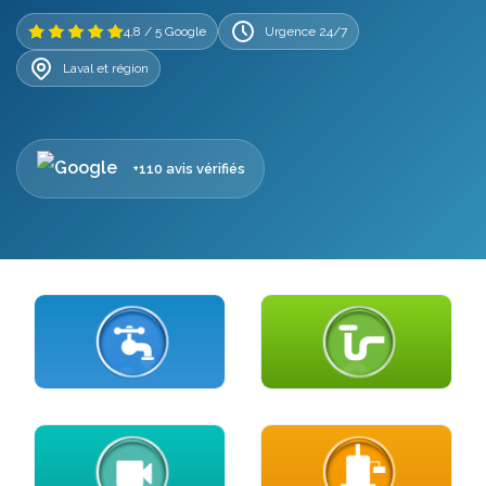
4,8 / 5 Google
Urgence 24/7
Laval et région
+110 avis vérifiés