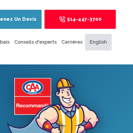
enez Un Devis
514-447-3700
bais
Conseils d'experts
Carrières
English