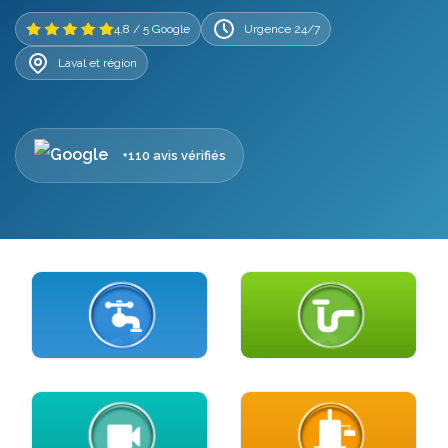
4,8 / 5 Google
Urgence 24/7
Laval et région
+110 avis vérifiés